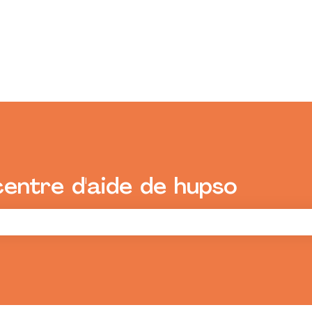
centre d'aide de hupso
champ de recherche est vide.