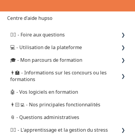
Centre d'aide hupso
🙋‍♂️ - Foire aux questions
💻 - Utilisation de la plateforme
Foire aux questions
🎓 - Mon parcours de formation
Période d'essai
Pour commencer
👨‍🏫 - Informations sur les concours ou les
Financements et paiements
Nos principales fonctionnalités
Inscription et connexion
formations
Apprentissage et contenus
Utiliser mon calendrier de révision
Questions administratives
🤖 - Vos logiciels en formation
Les concours du paramédical
Déposer des copies et consulter les corrections
👨🏻‍💻 - Nos principales fonctionnalités
Les concours de l'enseignement
Réserver des oraux et sessions de tutorat
📎 - Questions administratives
Les formations métier
Poser des questions sur le live-chat
✌🏻 - L'apprentissage et la gestion du stress