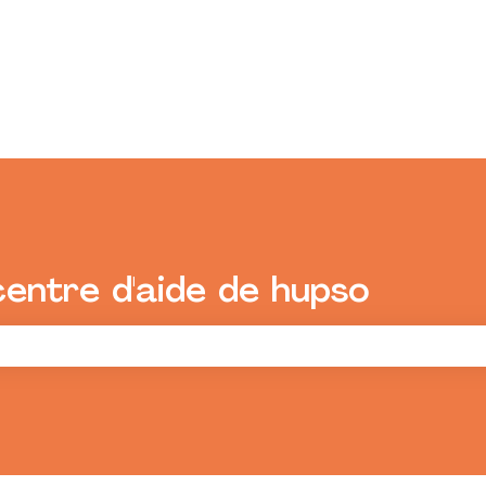
centre d'aide de hupso
champ de recherche est vide.