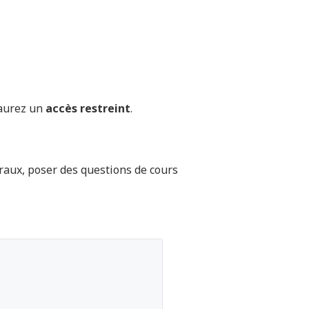
 aurez un
accès restreint
.
oraux, poser des questions de cours
 