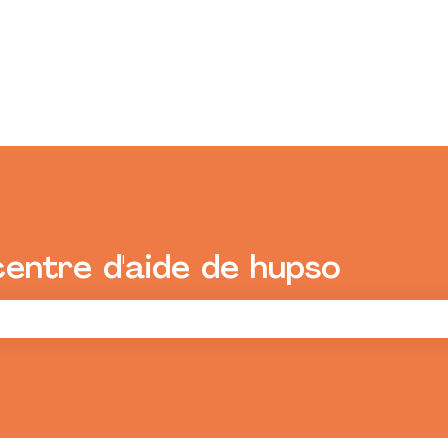
centre d'aide de hupso
champ de recherche est vide.